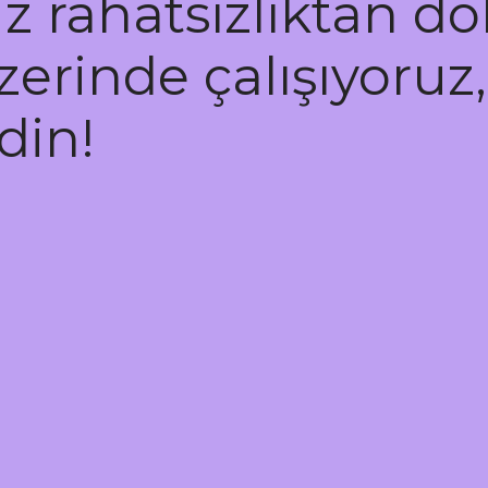
 rahatsızlıktan dola
zerinde çalışıyoruz,
din!