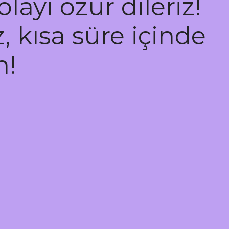
layı özür dileriz!
, kısa süre içinde
n!