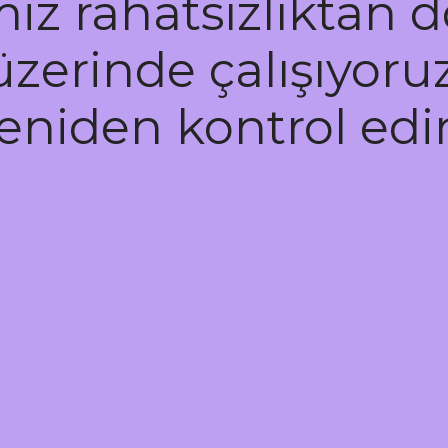
z rahatsızlıktan do
üzerinde çalışıyoruz
eniden kontrol edi