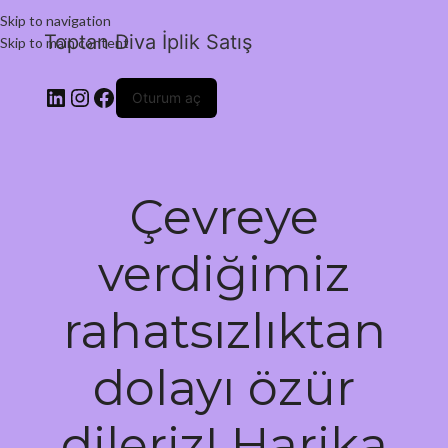
Skip to navigation
Toptan Diva İplik Satış
Skip to main content
Oturum aç
Çevreye
verdiğimiz
rahatsızlıktan
dolayı özür
dileriz! Harika